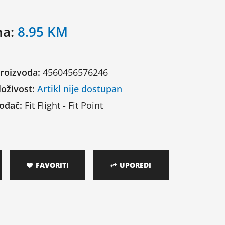
na:
8.95 KM
proizvoda:
4560456576246
oživost:
Artikl nije dostupan
vođač:
Fit Flight - Fit Point
FAVORITI
UPOREDI