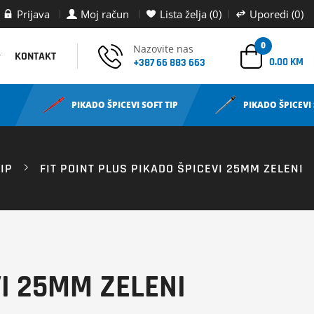
Prijava
Moj račun
Lista želja (0)
Uporedi (0)
0
Nazovite nas
KONTAKT
0.00 KM
+387 66 883 663
PIKADO ŠPICEVI SOFT TIP
PIKADO ŠPICEVI 
IP
FIT POINT PLUS PIKADO ŠPICEVI 25MM ZELENI
VI 25MM ZELENI