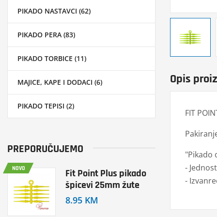
PIKADO NASTAVCI (62)
PIKADO PERA (83)
PIKADO TORBICE (11)
Opis proi
MAJICE, KAPE I DODACI (6)
PIKADO TEPISI (2)
FIT POI
Pakiranj
PREPORUČUJEMO
"Pikado 
- Jednos
NOVO
Fit Point Plus pikado
- Izvanr
špicevi 25mm žute
8.95 KM