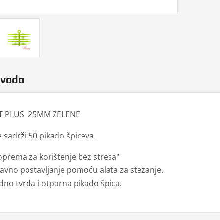
zvoda
NT PLUS 25MM ZELENE
e sadrži 50 pikado špiceva.
oprema za korištenje bez stresa"
tavno postavljanje pomoću alata za stezanje.
edno tvrda i otporna pikado špica.