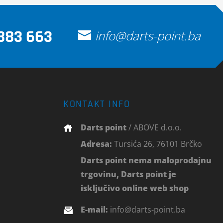
883 663
info@darts-point.ba
KONTAKT INFO
Darts point
/ ABOVE d.o.o.
Adresa:
Tursića 26, 76101 Brčko
Darts point nema maloprodajnu
trgovinu, Darts point je
isključivo online web shop
E-mail:
info@darts-point.ba