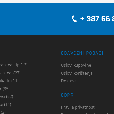
+ 387 66 
OBAVEZNI PODACI
e steel tip (13)
Uslovi kupovine
i steel (27)
Uslovi korištenja
ikado (11)
Dostava
r (35)
GDPR
ci (62)
e (11)
Pravila privatnosti
 (2)