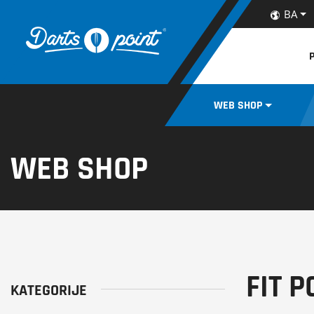
BA
MAJICE, KAPE
PIKADO
WEB SHOP
I DODACI
TEPISI
WEB SHOP
FIT 
KATEGORIJE