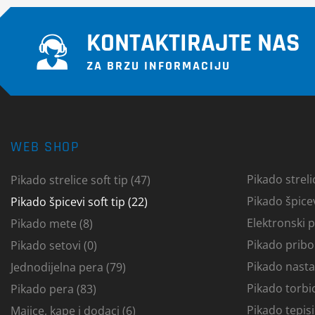
KONTAKTIRAJTE NAS
ZA BRZU INFORMACIJU
WEB SHOP
Pikado strelic
Pikado strelice soft tip (47)
Pikado špicev
Pikado špicevi soft tip (22)
Elektronski p
Pikado mete (8)
Pikado pribo
Pikado setovi (0)
Pikado nastav
Jednodijelna pera (79)
Pikado torbic
Pikado pera (83)
Pikado tepisi
Majice, kape i dodaci (6)